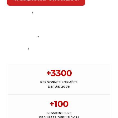
·
·
Prévention
·
Secourisme
·
·
Cohésion
·
·
Événements
PERSONNES FORMÉES
DEPUIS 2008
SESSIONS SST
RÉALISÉES DEPUIS 2021