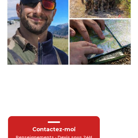
Certifié INRS et CNAPS
25 ans d'expérience terrain
Basé en Vaucluse,
interventions en
PACA
et
sur tout le territoire
Contactez-moi
Renseignements · Devis sous 24H