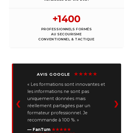
PROFESSIONNELS FORMÉS
AU SECOURISME
CONVENTIONNEL & TACTIQUE
★★★★★
AVIS GOOGLE
« Les formations sont innovantes et
les informations ne sont pas
uniquement données mais
❮
❯
réellement partagées par un
formateur professionnel. Je
recommande à 100 %. »
— FanTum
★★★★★