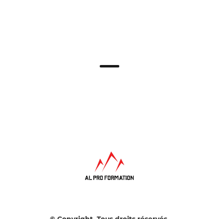
DU CIVIL AU MILITAIRE
COACHING · ARMÉES
· RÉSERVE
ÉVÈNEMENT
FAK9 CHALLENGE
MEDIC · TACTIQUE
· K9