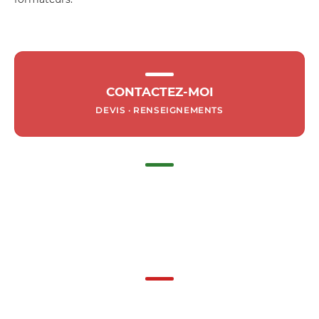
CONTACTEZ-MOI
DEVIS · RENSEIGNEMENTS
FORMATIONS
PRÉVENTION
RISQUES · RPS
· STRESS
FORMATIONS
SECOURISME