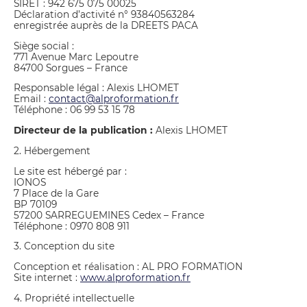
SIRET : 942 675 075 00025
Déclaration d’activité n° 93840563284
enregistrée auprès de la DREETS PACA
Siège social :
771 Avenue Marc Lepoutre
84700 Sorgues – France
Responsable légal : Alexis LHOMET
Email :
contact@alproformation.fr
Téléphone : 06 99 53 15 78
Directeur de la publication :
Alexis LHOMET
2. Hébergement
Le site est hébergé par :
IONOS
7 Place de la Gare
BP 70109
57200 SARREGUEMINES Cedex – France
Téléphone : 0970 808 911
3. Conception du site
Conception et réalisation : AL PRO FORMATION
Site internet :
www.alproformation.fr
4. Propriété intellectuelle